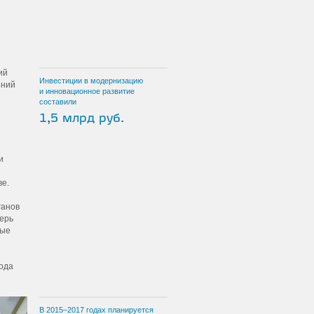
ий
Инвестиции в модернизацию
ений
и инновационное развитие
составили
1,5 млрд руб.
и
ве.
ганов
ерь
ные
года
В
2015–2017
годах планируется