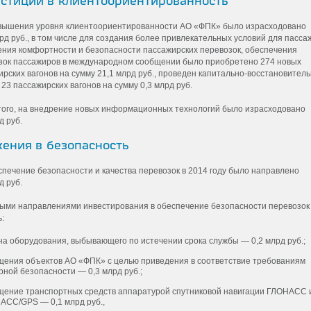
стиции в клиентоориентированность
вышения уровня клиентоориентированности АО «ФПК» было израсходовано
рд руб., в том числе для создания более привлекательных условий для пасса
ния комфортности и безопасности пассажирских перевозок, обеспечения
зок пассажиров в международном сообщении было приобретено 274 новых
ирских вагонов на сумму 21,1 млрд руб., проведен капитально-восстановител
23 пассажирских вагонов на сумму 0,3 млрд руб.
того, на внедрение новых информационных технологий было израсходовано
д руб.
ения в безопасность
спечение безопасности и качества перевозок в 2014 году было направлено
д руб.
ыми направлениями инвестирования в обеспечение безопасности перевозок
:
на оборудования, выбывающего по истечении срока службы — 0,2 млрд руб.;
щения объектов АО «ФПК» с целью приведения в соответствие требованиям
ной безопаснос­ти — 0,3 млрд руб.;
щение транспортных средств аппаратурой спутниковой навигации ГЛОНАСС 
АСС/GPS — 0,1 млрд руб.,