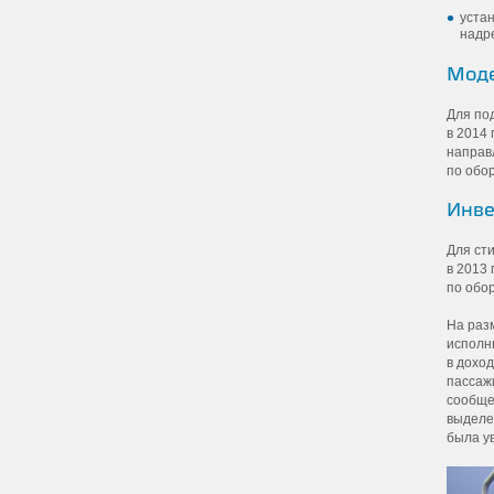
уста
надре
Моде
Для по
в 2014
направ
по обо
Инве
Для ст
в 2013 
по обо
На раз
исполн
в дохо
пассаж
сообще
выделе
была ув