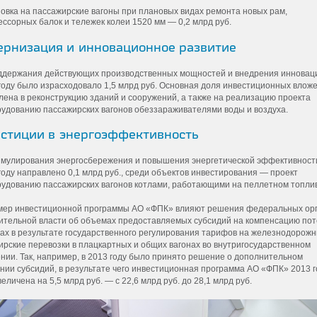
новка на пассажирские вагоны при плановых видах ремонта новых рам,
ссорных балок и тележек колеи 1520 мм — 0,2 млрд руб.
рнизация и инновационное развитие
ддержания действующих производственных мощностей и внедрения инновац
 году было израсходовало 1,5 млрд руб. Основная доля инвестиционных влож
лена в реконструкцию зданий и сооружений, а также на реализацию проекта
рудованию пассажирских вагонов обеззараживателями воды и воздуха.
стиции в энергоэффективность
имулирования энергосбережения и повышения энергетической эффективност
году направлено 0,1 млрд руб., среди объектов инвестирования — проект
рудованию пассажирских вагонов котлами, работающими на пеллетном топли
мер инвестиционной программы АО «ФПК» влияют решения федеральных ор
ительной власти об объемах предоставляемых субсидий на компенсацию пот
дах в результате государственного регулирования тарифов на железнодорож
ирские перевозки в плацкартных и общих вагонах во внутригосударственном
нии. Так, например, в 2013 году было принято решение о дополнительном
нии субсидий, в результате чего инвестиционная программа АО «ФПК» 2013 
еличена на 5,5 млрд руб. — с 22,6 млрд руб. до 28,1 млрд руб.