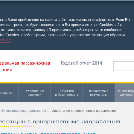
елать Ваше пребывание на нашем сайте максимально комфортным. Если Вы
я настроек, это будет означать, что Вы принимаете все Cookies сайта
кже можете нажать кнопку «Я принимаю», чтобы скрыть это сообщение.
ки Cookies в любое время, настроив браузер соответствующим образом.
обнее
Управление
Качество
Финансовые
Инвестиц
р рынка
рисками
и безопасность
результаты
деятель
Инвестиционная деятельность
Инвестиции в приоритетные направления
естиции в приоритетные направления