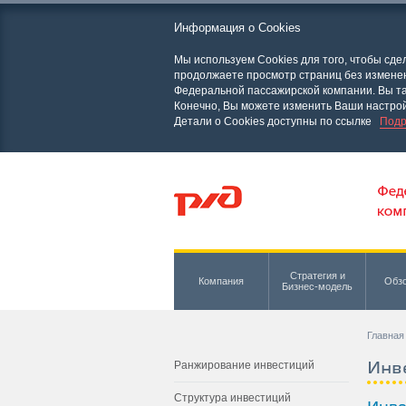
Информация о Cookies
Мы используем Cookies для того, чтобы сд
продолжаете просмотр страниц без изменени
Федеральной пассажирской компании. Вы та
Конечно, Вы можете изменить Ваши настрой
Детали о Cookies доступны по ссылке
Подр
Стратегия и
Компания
Обзо
Бизнес-модель
Главная
Инв
Ранжирование инвестиций
Структура инвестиций