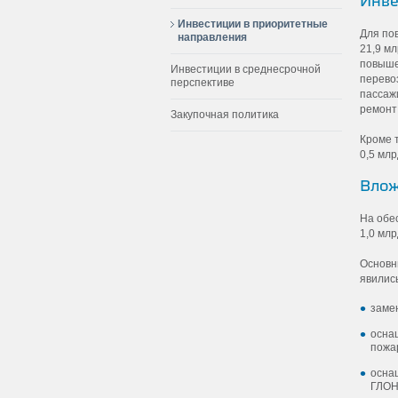
Инве
Инвестиции в приоритетные
Для по
направления
21,9 мл
повыше
Инвестиции в среднесрочной
перево
перспективе
пассаж
ремонт 
Закупочная политика
Кроме 
0,5 млр
Влож
На обе
1,0 млр
Основн
явились
заме
осна
пожар
осна
ГЛОН