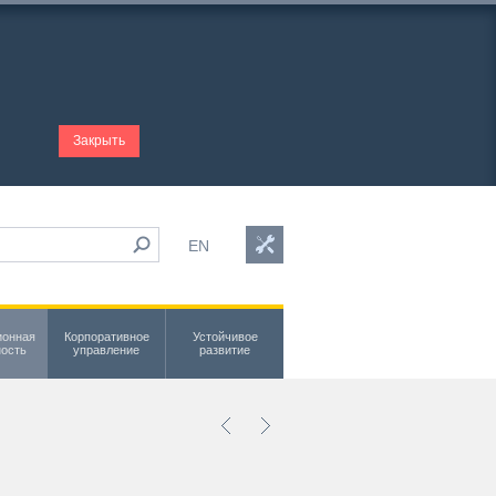
Закрыть
EN
ионная
Корпоративное
Устойчивое
ность
управление
развитие