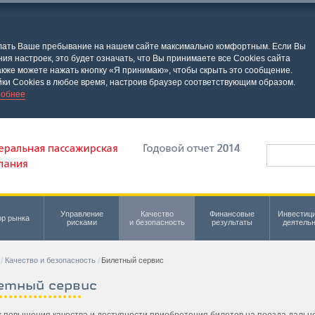
елать Ваше пребывание на нашем сайте максимально комфортным. Если Вы
я настроек, это будет означать, что Вы принимаете все Cookies сайта
кже можете нажать кнопку «Я принимаю», чтобы скрыть это сообщение.
ки Cookies в любое время, настроив браузер соответствующим образом.
обнее
Управление
Качество
Финансовые
Инвестиц
р рынка
рисками
и безопасность
результаты
деятель
Качество и безопасность
Билетный сервис
етный сервис
х повышения качества и доступности приобретения билетов на поезда дальн