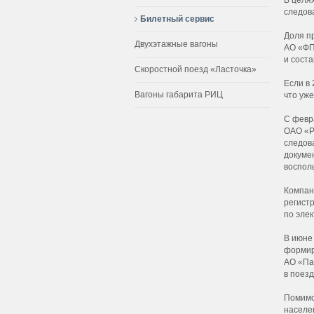
следов
Билетный сервис
Доля п
Двухэтажные вагоны
АО «ФП
и соста
Скоростной поезд «Ласточка»
Если в
Вагоны габарита РИЦ
что уж
С февр
ОАО «Р
следов
докуме
воспол
Компан
регист
по эле
В июне
формир
АО «Па
в поез
Помимо
населе