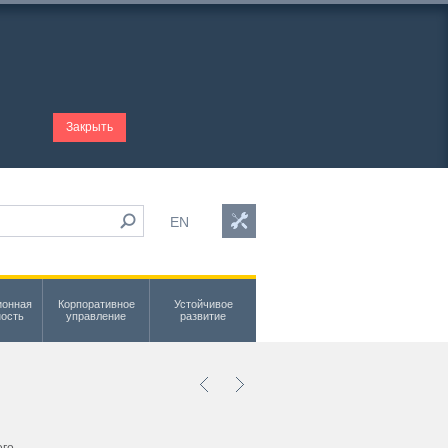
Закрыть
EN
ионная
Корпоративное
Устойчивое
ность
управление
развитие
его