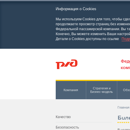
Информация о Cookies
Мы используем Cookies для того, чтобы сд
продолжаете просмотр страниц без изменени
Федеральной пассажирской компании. Вы та
Конечно, Вы можете изменить Ваши настрой
Детали о Cookies доступны по ссылке
Подр
Стратегия и
Компания
Обзо
Бизнес-модель
Главная
Бил
Качество
Безопасность
В целя