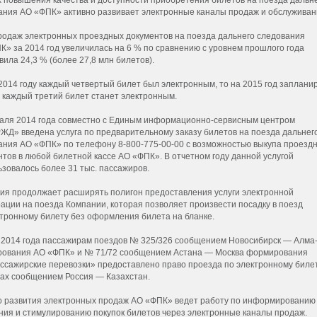
ания АО «ФПК» активно развивает электронные каналы продаж и обслуживан
родаж электронных проездных документов на поезда дальнего следования
К» за 2014 год увеличилась на 6 % по сравнению с уровнем прошлого года
вила 24,3 % (более 27,8 млн билетов).
 2014 году каждый четвертый билет был электронным, то на 2015 год заплани
е каждый третий билет станет электронным.
аля 2014 года совместно с Единым информационно-сервисным центром
ЖД» введена услуга по предварительному заказу билетов на поезда дальнег
ания АО «ФПК» по телефону
8-800-775-00-00 с
возможностью выкупа проезд
нтов в любой билетной кассе АО «ФПК». В отчетном году данной услугой
ьзовалось более 31 тыс. пассажиров.
ия продолжает расширять полигон предоставления услуги электронной
рации на поезда Компании, которая позволяет произвести посадку в поезд
ктронному билету без оформления билета на бланке.
 2014 года пассажирам поездов № 325/326 сообщением
Новосибирск — Алма
ования АО «ФПК» и № 71/72 сообщением
Астана — Москва
формирования
ссажирские перевозки» предоставлено право проезда по электронному биле
дах сообщением
Россия — Казахстан
.
 развития электронных продаж АО «ФПК» ведет работу по информированию
ния и стимулированию покупок билетов через электронные каналы продаж.