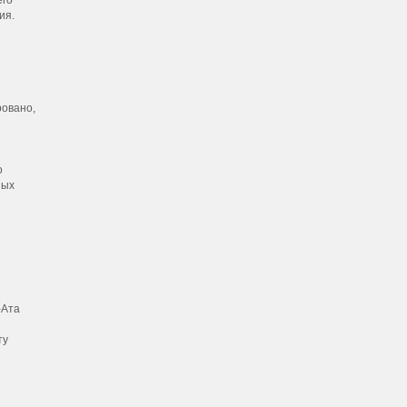
ия.
ровано,
о
ных
-Ата
ту