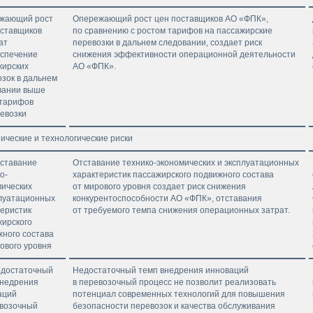
жающий рост
Опережающий рост цен поставщиков АО «ФПК»,
оставщиков
по сравнению с ростом тарифов на пассажирские
ат
перевозки в дальнем следовании, создает риск
еспечение
снижения эффективности операционной деятельности
жирских
АО «ФПК».
зок в дальнем
вании выше
 тарифов
евозки
нические и технологические риски
тставание
Отставание технико-экономических и эксплуатационных
о-
характеристик пассажирского подвижного состава
мических
от мирового уровня создает риск снижения
плуатационных
конкурентоспособности АО «ФПК», отставания
теристик
от требуемого темпа снижения операционных затрат.
жирского
жного состава
ового уровня
едостаточный
Недостаточный темп внедрения инноваций
внедрения
в перевозочный процесс не позволит реализовать
аций
потенциал современных технологий для повышения
евозочный
безопасности перевозок и качества обслуживания