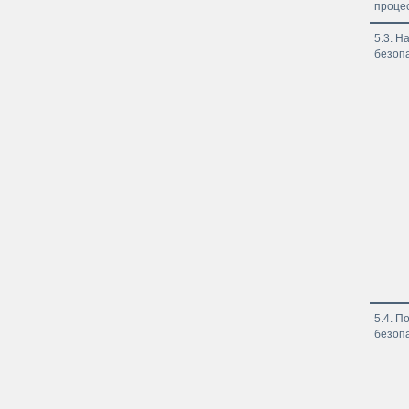
проце
5.3. 
безоп
5.4. П
безоп