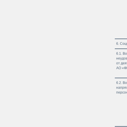
6. Со
6.1. В
неудо
от де
АО «Ф
6.2. В
напря
персо