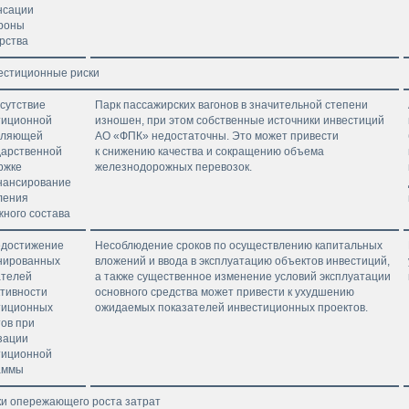
нсации
ороны
рства
вестиционные риски
тсутствие
Парк пассажирских вагонов в значительной степени
тиционной
изношен, при этом собственные источники инвестиций
вляющей
АО «ФПК» недостаточны. Это может привести
дарственной
к снижению качества и сокращению объема
ржке
железнодорожных перевозок.
нансирование
ления
жного состава
Недостижение
Несоблюдение сроков по осуществлению капитальных
нированных
вложений и ввода в эксплуатацию объектов инвестиций,
ателей
а также существенное изменение условий эксплуатации
тивности
основного средства может привести к ухудшению
тиционных
ожидаемых показателей инвестиционных проектов.
ов при
зации
тиционной
аммы
ки опережающего роста затрат