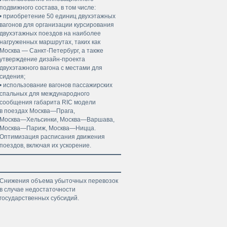
подвижного состава, в том числе:
• приобретение 50 единиц двухэтажных
вагонов для организации курсирования
двухэтажных поездов на наиболее
нагруженных маршрутах, таких как
Москва — Санкт-Петербург
, а также
утверждение дизайн-проекта
двухэтажного вагона с местами для
сидения;
• использование вагонов пассажирских
спальных для международного
сообщения габарита RIC модели
в поездах
Москва—Прага
,
Москва—Хельсинки
,
Москва—Варшава
,
Москва—Париж
,
Москва—Ницца
.
Оптимизация расписания движения
поездов, включая их ускорение.
Снижения объема убыточных перевозок
в случае недостаточности
государственных субсидий.