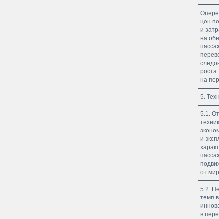
Опере
цен п
и затр
на об
пасса
перево
следо
роста
на пер
5. Тех
5.1. О
техник
эконо
и экс
харак
пасса
подви
от мир
5.2. Н
темп 
иннов
в пер