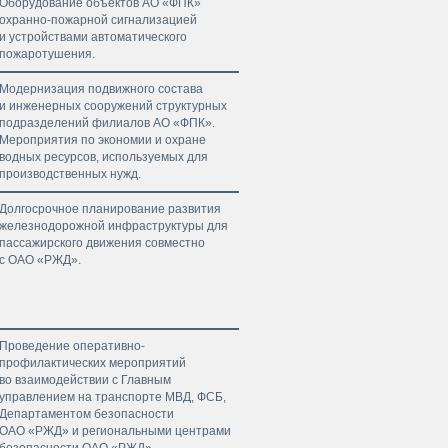
Оборудование объектов АО «ФПК»
охранно-пожарной сигнализацией
и устройствами автоматического
пожаротушения.
Модернизация подвижного состава
и инженерных сооружений структурных
подразделений филиалов АО «ФПК».
Мероприятия по экономии и охране
водных ресурсов, используемых для
производственных нужд.
Долгосрочное планирование развития
железнодорожной инфраструктуры для
пассажирского движения совместно
с ОАО «РЖД».
Проведение оперативно-
профилактических мероприятий
во взаимодействии с Главным
управлением на транспорте МВД, ФСБ,
Департаментом безопасности
ОАО «РЖД» и региональными центрами
безопасности ОАО «РЖД».