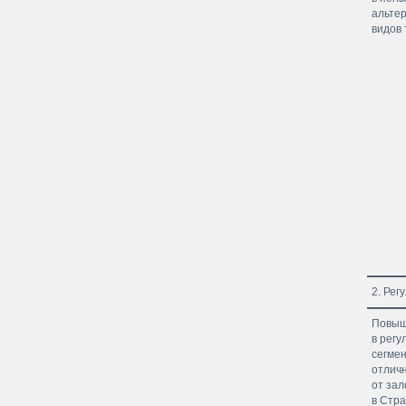
альте
видов
2. Рег
Повыш
в рег
сегме
отлич
от за
в Стра