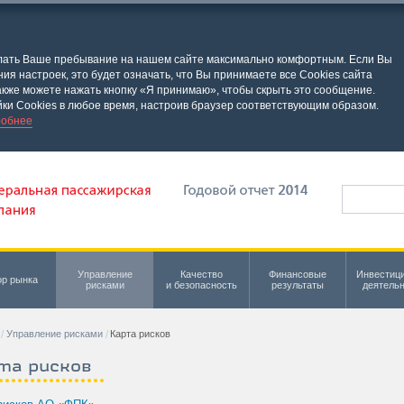
елать Ваше пребывание на нашем сайте максимально комфортным. Если Вы
я настроек, это будет означать, что Вы принимаете все Cookies сайта
кже можете нажать кнопку «Я принимаю», чтобы скрыть это сообщение.
ки Cookies в любое время, настроив браузер соответствующим образом.
обнее
Управление
Качество
Финансовые
Инвестиц
р рынка
рисками
и безопасность
результаты
деятель
Управление рисками
Карта рисков
та рисков