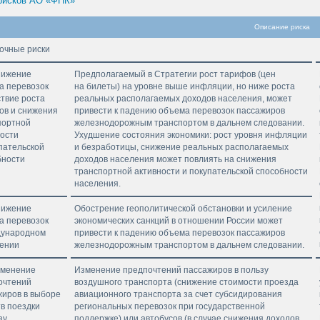
рисков АО «ФПК»
Описание риска
ночные риски
нижение
Предполагаемый в Стратегии рост тарифов (цен
а перевозок
на билеты) на уровне выше инфляции, но ниже роста
твие роста
реальных располагаемых доходов населения, может
ов и снижения
привести к падению объема перевозок пассажиров
портной
железнодорожным транспортом в дальнем следовании.
ности
Ухудшение состояния экономики: рост уровня инфляции
пательской
и безработицы, снижение реальных располагаемых
бности
доходов населения может повлиять на снижения
транспортной активности и покупательской способности
населения.
нижение
Обострение геополитической обстановки и усиление
а перевозок
экономических санкций в отношении России может
дународном
привести к падению объема перевозок пассажиров
ении
железнодорожным транспортом в дальнем следовании.
зменение
Изменение предпочтений пассажиров в пользу
очтений
воздушного транспорта (снижение стоимости проезда
жиров в выборе
авиационного транспорта за счет субсидирования
в поездки
региональных перевозок при государственной
зу
поддержке) или автобусов (в случае снижения доходов