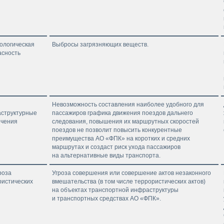
кологическая
Выбросы загрязняющих веществ.
асность
Невозможность составления наиболее удобного для
структурные
пассажиров графика движения поездов дальнего
ичения
следования, повышения их маршрутных скоростей
поездов не позволит повысить конкурентные
преимущества АО «ФПК» на коротких и средних
маршрутах и создаст риск ухода пассажиров
на альтернативные виды транспорта.
гроза
Угроза совершения или совершение актов незаконного
ристических
вмешательства (в том числе террористических актов)
на объектах транспортной инфраструктуры
и транспортных средствах АО «ФПК».