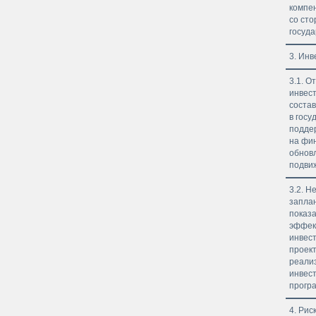
компе
со ст
госуда
3. Ин
3.1. О
инвес
соста
в госу
подде
на фи
обнов
подви
3.2. 
запла
показ
эффек
инвес
проект
реали
инвес
прогр
4. Рис