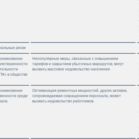
циальные риски
озникновение
Непопулярные меры, связанные с повышением
влетворенности
тарифов и закрытием убыточных маршрутов, могут
ятельности
вызвать массовое недовольство населения.
ПК» в обществе
озникновение
Оптимизация ремонтных мощностей, других активов,
жен­ности среди
сопровождаемая сокращением персонала, может
нала
вызвать недовольство работников.