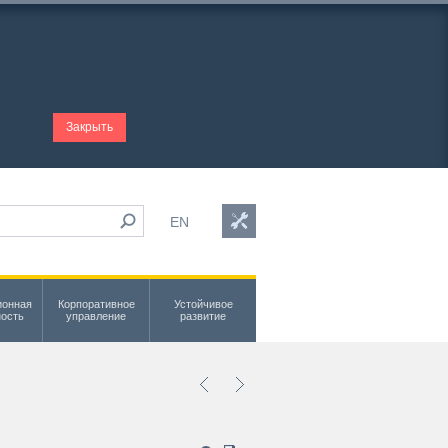
Закрыть
EN
ионная
Корпоративное
Устойчивое
ность
управление
развитие