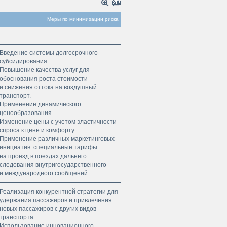
Меры по минимизации риска
Введение системы долгосрочного
субсидирования.
Повышение качества услуг для
обоснования роста стоимос­ти
и снижения оттока на воздушный
транспорт.
Применение динамического
ценообразования.
Изменение цены с учетом эластичности
спроса к цене и комфорту.
Применение различных маркетинговых
инициатив: специальные тарифы
на проезд в поездах дальнего
следования внутригосударственного
и международного сообщений.
Реализация конкурентной стратегии для
удержания пассажиров и привлечения
новых пассажиров с других видов
транспорта.
Использование инновационного