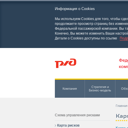
Информация о Cookies
Мы используем Cookies для того, чтобы сд
продолжаете просмотр страниц без изменени
Федеральной пассажирской компании. Вы та
Конечно, Вы можете изменить Ваши настрой
Детали о Cookies доступны по ссылке
Подр
Стратегия и
Компания
Обзо
Бизнес-модель
Главная
Кар
Схема управления рисками
Карта рисков