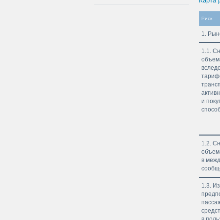
Карта 
Риск
1. Ры
1.1. С
объем
вследс
тариф
транс
актив
и поку
спосо
1.2. С
объем
в меж
сообщ
1.3. И
предп
пасса
средст
в поль