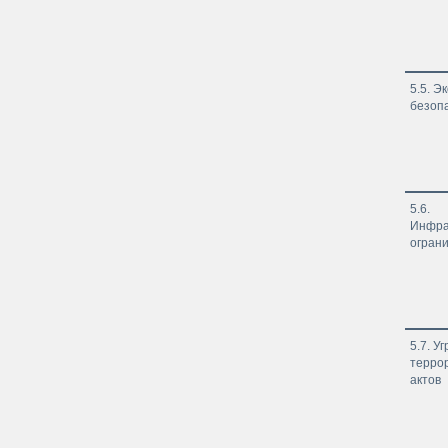
5.5. Э
безоп
5.6.
Инфра
огран
5.7. У
терро
актов