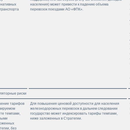
рнативных
населения) может привести к падению объема
 транспорта
перевозок поездами АО «ФПК».
уляторные риски
ение тарифов
Для повышения ценовой доступности для населения
улируемом
железнодорожных перевозок в дальнем следовании
нте темпами,
государство может индексировать тарифы темпами,
ными
ниже заложенных в Стратегии.
ложенных
тегии, без